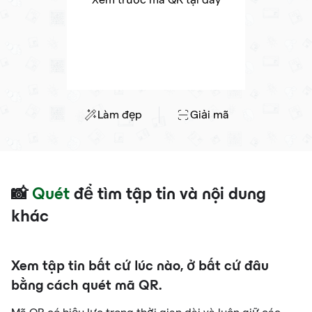
Làm đẹp
Giải mã
📸
Quét
để tìm tập tin và nội dung
khác
Xem tập tin bất cứ lúc nào, ở bất cứ đâu
bằng cách quét mã QR.