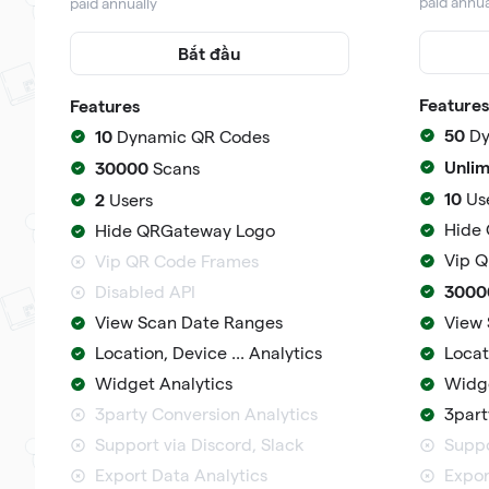
paid annua
paid annually
Bắt đầu
Features
Features
50
10
Dy
Dynamic QR Codes
Unlim
30000
Scans
10
2
Us
Users
Hide
Hide QRGateway Logo
Vip 
Vip QR Code Frames
3000
Disabled API
View Scan Date Ranges
View 
Location, Device ... Analytics
Locat
Widget Analytics
Widge
3party Conversion Analytics
3part
Support via Discord, Slack
Suppo
Export Data Analytics
Expor