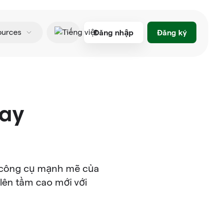
Đăng nhập
Đăng ký
ources
Tiếng việt
way
và công cụ mạnh mẽ của
lên tầm cao mới với