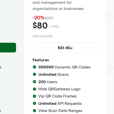
and management for
organizations or businesses.
-20%
$100
80
$
/ mo
paid annually
Bắt đầu
Features
999999
s
Dynamic QR Codes
Unlimited
Scans
200
Users
Hide QRGateway Logo
Vip QR Code Frames
Unlimited
API Requests
s
View Scan Date Ranges