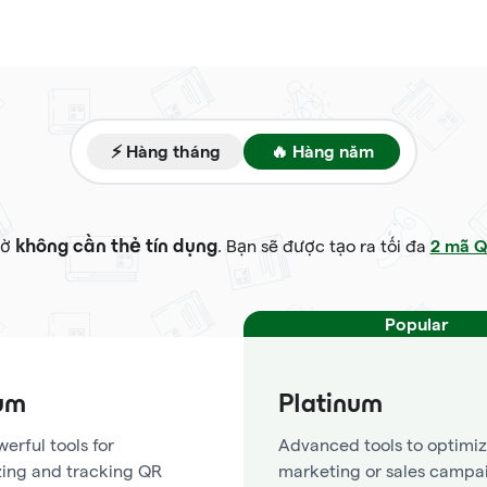
⚡ Hàng tháng
🔥 Hàng năm
2 mã 
iờ
. Bạn sẽ được tạo ra tối đa
không cần thẻ tín dụng
Popular
um
Platinum
erful tools for
Advanced tools to optimiz
ing and tracking QR
marketing or sales campa