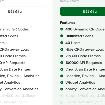
lly
paid annually
Bắt đầu
Bắt đầu
Features
400
namic QR Codes
Dynamic QR Code
ited
Unlimited
Scans
Scans
40
ers
Users
 QRGateway Logo
Hide QRGateway Logo
QR Code Frames
Vip QR Code Frames
0
100000
API Requests
API Requests
Scan Date Ranges
View Scan Date Range
ion, Device ... Analytics
Location, Device ... Ana
t Analytics
Widget Analytics
y Conversion Analytics
3party Conversion Anal
rt via Discord, Slack
Support via Discord, S
t Data Analytics
Export Data Analytics