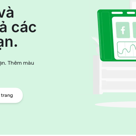
 và
cả các
ạn.
bạn. Thêm màu
 trang