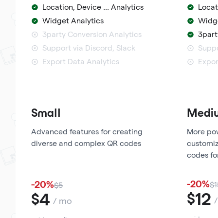
Location, Device ... Analytics
Locat
Widget Analytics
Widge
3party Conversion Analytics
3part
Support via Discord, Slack
Suppo
Export Data Analytics
Expor
Small
Medi
Advanced features for creating
More pow
diverse and complex QR codes
customiz
codes fo
-20%
-20%
$1
$5
12
4
$
$
/ mo