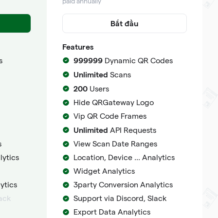
paid annually
Bắt đầu
Features
999999
s
Dynamic QR Codes
Unlimited
Scans
200
Users
Hide QRGateway Logo
Vip QR Code Frames
Unlimited
API Requests
s
View Scan Date Ranges
lytics
Location, Device ... Analytics
Widget Analytics
ytics
3party Conversion Analytics
lack
Support via Discord, Slack
Export Data Analytics