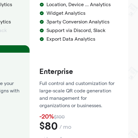
lytics
Location, Device ... Analytics
Widget Analytics
ytics
3party Conversion Analytics
lack
Support via Discord, Slack
Export Data Analytics
Enterprise
e your
Full control and customization for
igns with
large-scale QR code generation
and management for
organizations or businesses.
-20%
$100
80
$
/ mo