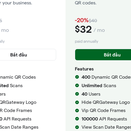
r your business.
QR codes.
-20%
5
$40
32
$
/ mo
/ mo
lly
paid annually
Bắt đầu
Bắt đầu
Features
400
namic QR Codes
Dynamic QR Code
ited
Unlimited
Scans
Scans
40
ers
Users
 QRGateway Logo
Hide QRGateway Logo
QR Code Frames
Vip QR Code Frames
0
100000
API Requests
API Requests
Scan Date Ranges
View Scan Date Range