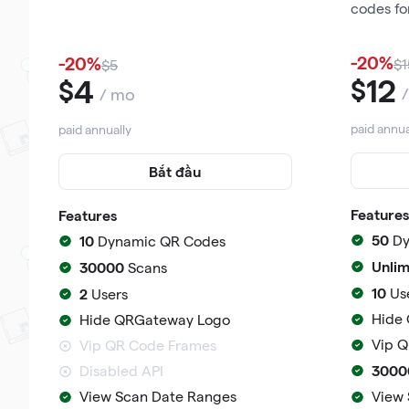
codes fo
-20%
-20%
$1
$5
12
4
$
$
/ mo
paid annua
paid annually
Bắt đầu
Features
Features
50
10
Dy
Dynamic QR Codes
Unlim
30000
Scans
10
2
Us
Users
Hide
Hide QRGateway Logo
Vip 
Vip QR Code Frames
3000
Disabled API
View Scan Date Ranges
View 