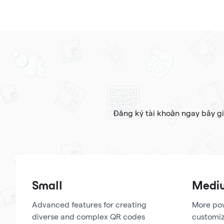
Đăng ký tài khoản ngay bây g
Small
Medi
Advanced features for creating
More pow
diverse and complex QR codes
customiz