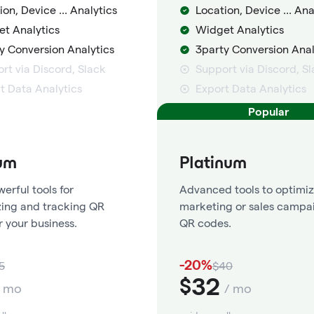
ion, Device ... Analytics
Location, Device ... Ana
t Analytics
Widget Analytics
y Conversion Analytics
3party Conversion Anal
rt via Discord, Slack
Support via Discord, S
t Data Analytics
Export Data Analytics
Popular
um
Platinum
erful tools for
Advanced tools to optimiz
ing and tracking QR
marketing or sales campa
r your business.
QR codes.
-20%
5
$40
32
$
/ mo
/ mo