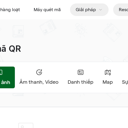
hàng loạt
Máy quét mã
Giải pháp
Res
mã QR
 ảnh
Âm thanh, Video
Danh thiếp
Map
Sự