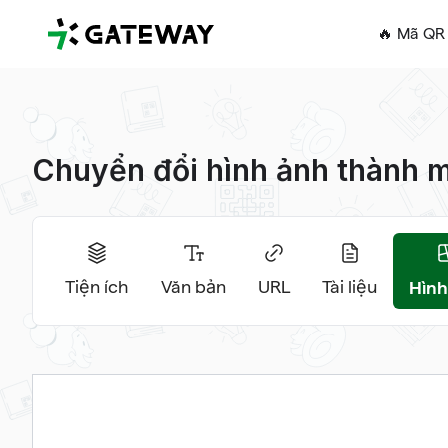
QRGateway
🔥 Mã QR 
Chuyển đổi hình ảnh thành 
Hình
Tiện ích
Văn bản
URL
Tài liệu