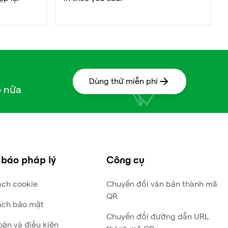
Dùng thử miễn phí
ế nữa
 báo pháp lý
Công cụ
ách cookie
Chuyển đổi văn bản thành mã
QR
ách bảo mật
Chuyển đổi đường dẫn URL
oản và điều kiện