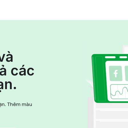
 và
cả các
ạn.
bạn. Thêm màu