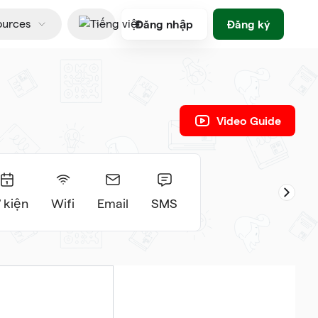
Đăng nhập
Đăng ký
ources
Tiếng việt
Video Guide
 kiện
Wifi
Email
SMS