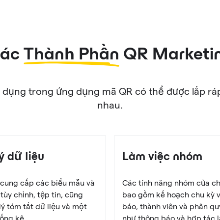
ác
Thành Phần
QR Marketi
dụng trong ứng dụng mã QR có thể được lắp ráp 
nhau.
ý dữ liệu
Làm việc nhóm
 cung cấp các biểu mẫu và
Các tính năng nhóm của ch
 tùy chỉnh, tệp tin, cũng
bao gồm kế hoạch chu kỳ 
ý tóm tắt dữ liệu và một
báo, thành viên và phân q
hống kê.
như thông báo và hợp tác l