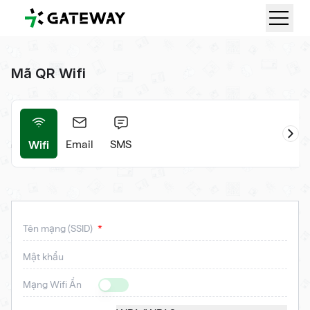
QRGateway
Mã QR Wifi
Wifi
iện
Email
SMS
Tên mạng (SSID)
Mật khẩu
Mạng Wifi Ẩn
Is Hidden