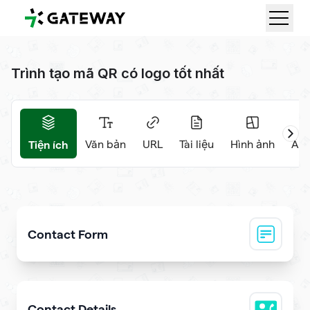
QRGateway
Trình tạo mã QR có logo tốt nhất
Tiện ích
Văn bản
URL
Tài liệu
Hình ảnh
Âm 
Contact Form
Collect visitor contact info and messages
Contact Details