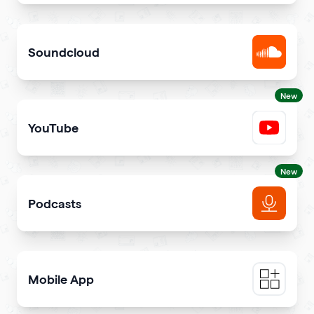
Share songs in itunes library
Soundcloud
Get your music heard on SoundCloud
New
YouTube
Share YouTube videos on your qr code
New
Podcasts
Get more podcast listeners and subscribers
Mobile App