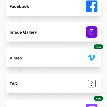
Facebook
Add link or Facebook like button to your qr code
Image Gallery
Showcase NFTs you own on your qr code
New
Vimeo
Add Vimeo videos to your qr code
FAQ
Demonstrate the answers to the most common question
New