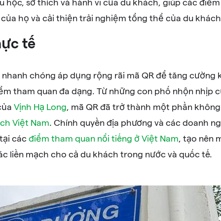
 học, sở thích và hành vi của du khách, giúp các điểm 
ị của họ và cải thiện trải nghiệm tổng thể của du khách
hực tế
 nhanh chóng áp dụng rộng rãi mã QR để tăng cường k
iểm tham quan đa dạng. Từ những con phố nhộn nhịp c
 của
Vịnh Hạ Long
, mã QR đã trở thành một phần không t
lịch Việt Nam
. Chính quyền địa phương và các doanh ngh
tại các
điểm tham quan nổi tiếng ở Việt Nam
, tạo nên 
tác liền mạch cho cả du khách trong nước và quốc tế.