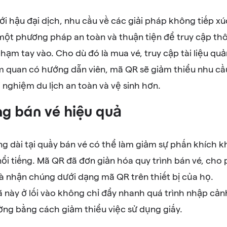
ới hậu đại dịch, nhu cầu về các giải pháp không tiếp x
 một phương pháp an toàn và thuận tiện để truy cập thô
hạm tay vào. Cho dù đó là mua vé, truy cập tài liệu qu
 quan có hướng dẫn viên, mã QR sẽ giảm thiểu nhu cầu 
i nghiệm du lịch an toàn và vệ sinh hơn.
g bán vé hiệu quả
ng dài tại quầy bán vé có thể làm giảm sự phấn khích 
ổi tiếng. Mã QR đã đơn giản hóa quy trình bán vé, cho
và nhận chúng dưới dạng mã QR trên thiết bị của họ.
 này ở lối vào không chỉ đẩy nhanh quá trình nhập cả
ờng bằng cách giảm thiểu việc sử dụng giấy.