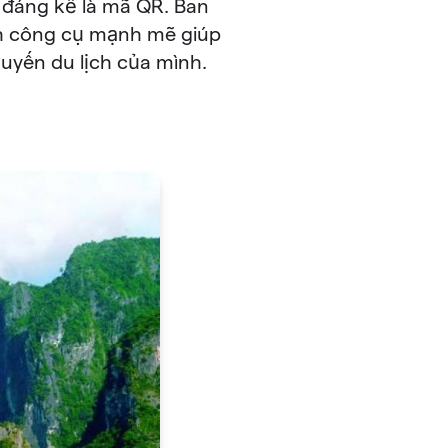
 đáng kể là mã QR. Ban
nh công cụ mạnh mẽ giúp
yến du lịch của mình.