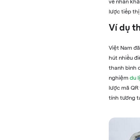
về nhân khẩu
lược tiếp th
Ví dụ t
Việt Nam đã
hút nhiều đ
thanh bình
nghiệm
du 
lược mã QR 
tính tương 