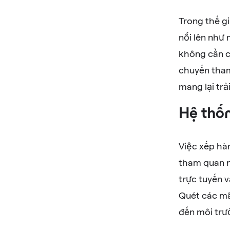
Trong thế gi
nổi lên như
không cần c
chuyến tham
mang lại trả
Hệ thốn
Việc xếp hà
tham quan n
trực tuyến 
Quét các mã
đến môi trư