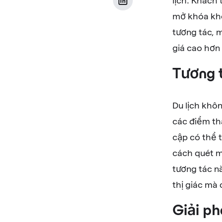
lịch. Khách
mở khóa kho 
tương tác, 
giá cao hơn 
Tương 
Du lịch khôn
các điểm th
cập có thể 
cách quét m
tương tác n
thị giác mà 
Giải ph