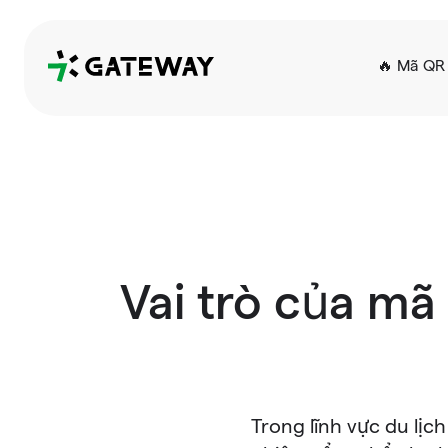
QRGateway
🔥 Mã QR 
Vai trò của mã
Trong lĩnh vực du lịc