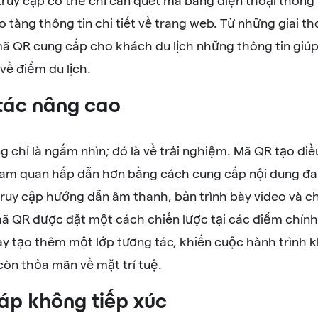
 truy cập có thể chỉ cần quét mã bằng điện thoại thông
tàng thông tin chi tiết về trang web. Từ những giai th
mã QR cung cấp cho khách du lịch những thông tin giúp
về điểm du lịch.
tác nâng cao
g chỉ là ngắm nhìn; đó là về trải nghiệm. Mã QR tạo đi
am quan hấp dẫn hơn bằng cách cung cấp nội dung đa 
truy cập hướng dẫn âm thanh, bản trình bày video và 
ã QR được đặt một cách chiến lược tại các điểm chính 
ày tạo thêm một lớp tương tác, khiến cuộc hành trình k
còn thỏa mãn về mặt trí tuệ.
áp không tiếp xúc